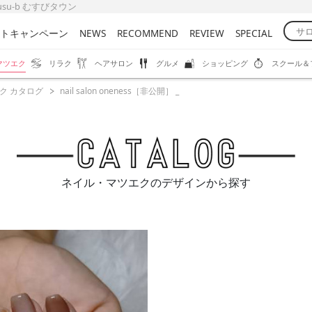
musu-b むすびタウン
トキャンペーン
NEWS
RECOMMEND
REVIEW
SPECIAL
マツエク
リラク
ヘアサロン
グルメ
ショッピング
スクール＆
ク カタログ
nail salon oneness［非公開］ _
ネイル・マツエクのデザインから探す