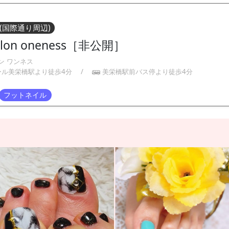
(国際通り周辺)
salon oneness［非公開］
ン ワンネス
ール美栄橋駅より徒歩4分
/
美栄橋駅前バス停より徒歩4分
フットネイル