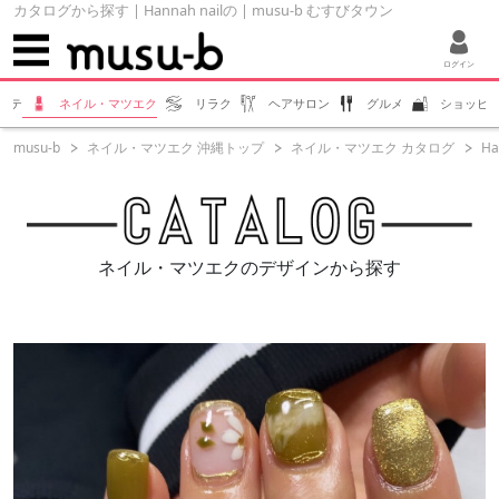
カタログから探す | Hannah nailの | musu-b むすびタウン
ログイン
ステ
ネイル・マツエク
リラク
ヘアサロン
グルメ
ショッピ
musu-b
ネイル・マツエク 沖縄トップ
ネイル・マツエク カタログ
Ha
ネイル・マツエクのデザインから探す