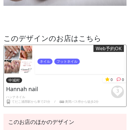
このデザインのお店はこちら
Web予約OK
ネイル
フットネイル
0
0
中城村
Hannah nail
3
ハンナネイル
てだこ浦西駅から車で21分
/
奥間バス停から徒歩2分
このお店のほかのデザイン