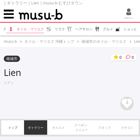
| ギャラリー | Lien | musu-b むすびタウン
ログイン
ステ
ネイル・マツエク
リラク
ヘアサロン
グルメ
ショッピ
musu-b
ネイル・マツエク 沖縄トップ
南城市のネイル・マツエク
Lie
0
0
南城市
Lien
リアン
4
クーポン･
トップ
ギャラリー
オススメ
スタッフ
クチコミ
メニュー