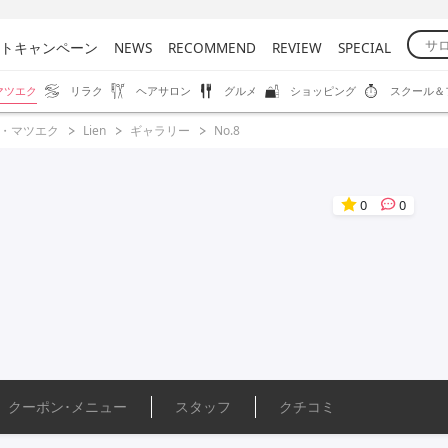
トキャンペーン
NEWS
RECOMMEND
REVIEW
SPECIAL
マツエク
リラク
ヘアサロン
グルメ
ショッピング
スクール＆
・マツエク
Lien
ギャラリー
No.8
0
0
クーポン･
メニュー
スタッフ
クチコミ