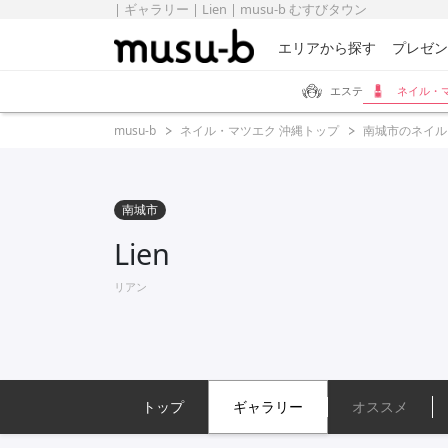
| ギャラリー | Lien | musu-b むすびタウン
エリアから探す
プレゼン
エステ
ネイル・
musu-b
ネイル・マツエク 沖縄トップ
南城市のネイル
南城市
Lien
リアン
トップ
ギャラリー
オススメ