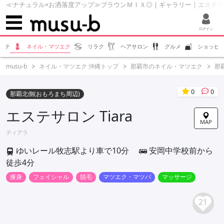
≪ナチュラル×お洒落度アップ≫ブラウンＭＩＸ◎ | ギャラリー | エステサロン T
ログイン
ステ
ネイル・マツエク
リラク
ヘアサロン
グルメ
ショッピ
musu-b
ネイル・マツエク 沖縄トップ
那覇市のネイル・マツエク
那
0
0
那覇北側(おもろまち周辺)
エステサロン Tiara
MAP
ティアラ
ゆいレール牧志駅より車で10分
安岡中学校前から
徒歩4分
痩身
フェイシャル
脱毛
マツエク・マツパ
マッサージ
21