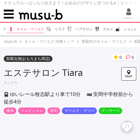
ナチュラル～ぱっちり目元まで！お好みのデザイン見つかる♪ | ギャラリー | エス
ログイン
ステ
ネイル・マツエク
リラク
ヘアサロン
グルメ
ショッピ
musu-b
ネイル・マツエク 沖縄トップ
那覇市のネイル・マツエク
那
0
0
那覇北側(おもろまち周辺)
エステサロン Tiara
MAP
ティアラ
ゆいレール牧志駅より車で10分
安岡中学校前から
徒歩4分
痩身
フェイシャル
脱毛
マツエク・マツパ
マッサージ
21