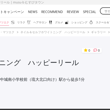
ル | musu-b むすびタウン
トキャンペーン
NEWS
RECOMMEND
REVIEW
SPECIAL
マツエク
リラク
ヘアサロン
グルメ
ショッピング
スクール＆
・マツエク
ネイル＆セルフホワイトニング ハッピーリール
ギャラリー
0
0
ニング ハッピーリール
中城南小学校前（琉大北口向け）駅から徒歩1分