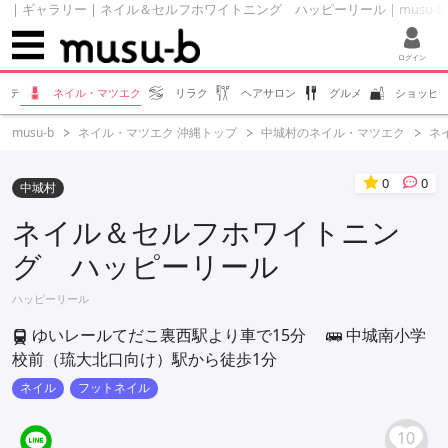
| ギャラリー | ネイル＆セルフホワイトニング ハッピーリール | musu-
ログイン
ステ
ネイル・マツエク
リラク
ヘアサロン
グルメ
ショッピ
musu-b
ネイル・マツエク 沖縄トップ
中城村のネイル・マツエク
ネ
0
0
中城村
ネイル＆セルフホワイトニン
グ ハッピーリール
ハッピーリール
ゆいレールてだこ裏西駅より車で15分
中城南小学
校前（琉大北口向け）駅から徒歩1分
ネイル
フットネイル
10