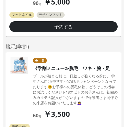
￥5,000
90
分
フットネイル
デザインフット
予約する
脱毛(学割)
全 員
《学割メニュー≫脱毛 ワキ・腕・足
プールが始まる前に、日差しが強くなる前に、 学
生さん向け(中学生～)の脱毛キャンペーンとなって
おります😊お子様への脱毛体験、どうぞこの機会
にお試しください♪ 18才以下のお子さんは、初回の
みカルテの記入がございますので保護者さま同伴で
の来店をお願いいたします🙇‍♀️
￥3,500
60
分
脱毛(学割)