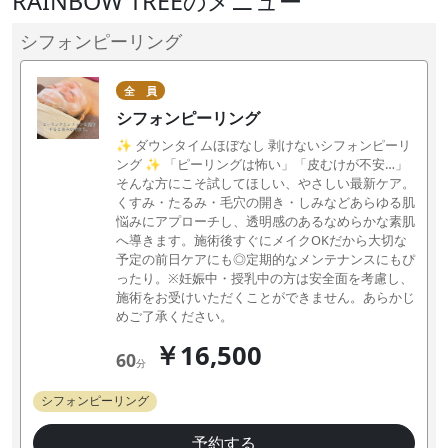
RAINBOW TREEのメニュー
シフォンピーリング
全 員
シフォンピーリング
✨ ダウンタイムほぼなし 剥けないシフォンピーリ
ング ✨ 「ピーリングは怖い」「皮むけが不安…」
そんな方にこそ試してほしい、やさしい最新ケア。
くすみ・たるみ・毛穴の開き・しみなどあらゆる肌
悩みにアプローチし、透明感のあるなめらかな素肌
へ導きます。施術後すぐにメイクOKだから大切な
予定の前日ケアにも◎定期的なメンテナンスにもぴ
ったり。※妊娠中・授乳中の方は安全面を考慮し、
施術をお受けいただくことができません。あらかじ
めご了承ください。
￥16,500
60
分
シフォンピーリング
予約する