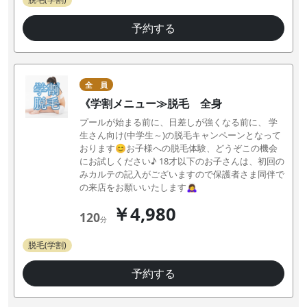
予約する
全 員
《学割メニュー≫脱毛 全身
プールが始まる前に、日差しが強くなる前に、 学
生さん向け(中学生～)の脱毛キャンペーンとなって
おります😊お子様への脱毛体験、どうぞこの機会
にお試しください♪ 18才以下のお子さんは、初回の
みカルテの記入がございますので保護者さま同伴で
の来店をお願いいたします🙇‍♀️
￥4,980
120
分
脱毛(学割)
予約する