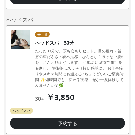
ヘッドスパ
全 員
ヘッドスパ 30分
たった30分で、頭も心もリセット。目の疲れ・首
肩の重だるさ・寝不足感… なんとなく抜けない疲れ
を、じんわりほぐします。 心地よい刺激で血行を
促進し、 施術後はスッキリ軽い感覚に。 お仕事帰
りやスキマ時間にも通える “ちょうどいいご褒美時
間”✨短時間でも、変わる実感。ぜひ一度体験して
みませんか？🌿
￥3,850
30
分
ヘッドスパ
予約する