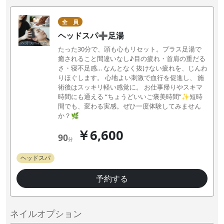
全 員
ヘッドスパ➕足湯
たった30分で、頭も心もリセット。プラス足湯で
癒されること間違いなし♪目の疲れ・首肩の重だる
さ・寝不足感… なんとなく抜けない疲れを、じんわ
りほぐします。 心地よい刺激で血行を促進し、 施
術後はスッキリ軽い感覚に。 お仕事帰りやスキマ
時間にも通える “ちょうどいいご褒美時間”✨短時
間でも、変わる実感。ぜひ一度体験してみません
か？🌿
￥6,600
90
分
ヘッドスパ
予約する
ネイルオプション