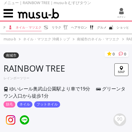
メニュー | RAINBOW TREE | musu-b むすびタウン
ログイン
ステ
ネイル・マツエク
リラク
ヘアサロン
グルメ
ショッピ
musu-b
ネイル・マツエク 沖縄トップ
南城市のネイル・マツエク
RA
0
0
南城市
RAINBOW TREE
MAP
レインボーツリー
ゆいレール奥武山公園駅より車で19分
グリーンタ
ウン入口から徒歩1分
脱毛
ネイル
フットネイル
90