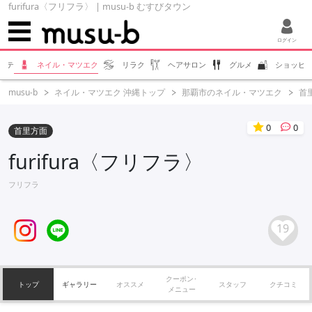
furifura〈フリフラ〉 | musu-b むすびタウン
ログイン
ステ
ネイル・マツエク
リラク
ヘアサロン
グルメ
ショッピ
musu-b
ネイル・マツエク 沖縄トップ
那覇市のネイル・マツエク
首
0
0
首里方面
furifura〈フリフラ〉
フリフラ
19
クーポン･
トップ
ギャラリー
オススメ
スタッフ
クチコミ
メニュー