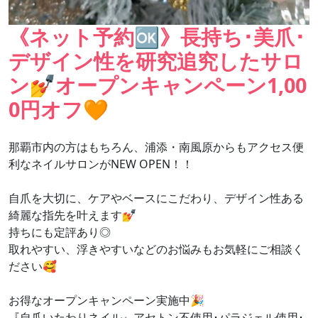
《ネット予約🆗》長持ち･美爪･
デザイン性を研究追究したサロ
ン💅オープンキャンペーン1,00
0円オフ🧡
那覇市内の方はもちろん、浦添・南風原からもアクセス便
利なネイルサロンがNEW OPEN！！
自爪を大切に、ケアやベースにこだわり、デザイン性ある
綺麗な指先を叶えます💅
持ちにも定評あり◎
取れやすい、浮きやすいなどのお悩みもお気軽にご相談く
ださい🥰
お得なオープンキャンペーン実施中🎉
『自爪いたわりネイル』アセトン不使用･パラジェル使用･