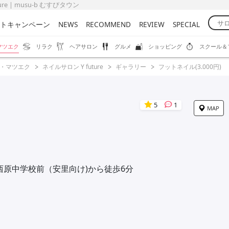
re | musu-b むすびタウン
トキャンペーン
NEWS
RECOMMEND
REVIEW
SPECIAL
マツエク
リラク
ヘアサロン
グルメ
ショッピング
スクール＆
・マツエク
ネイルサロン Y future
ギャラリー
フットネイル(3.000円)
5
1
MAP
西原中学校前（安里向け)から徒歩6分