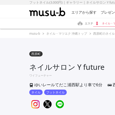
フットネイル(3.000円) | ギャラリー | ネイルサロン Y futu
エリアから探す
プレゼン
エステ
ネイル・
musu-b
ネイル・マツエク 沖縄トップ
西原町のネイル
西原町
ネイルサロン Y future
ワイフューチャー
ゆいレールてだこ浦西駅より車で6分
ネイル
フットネイル