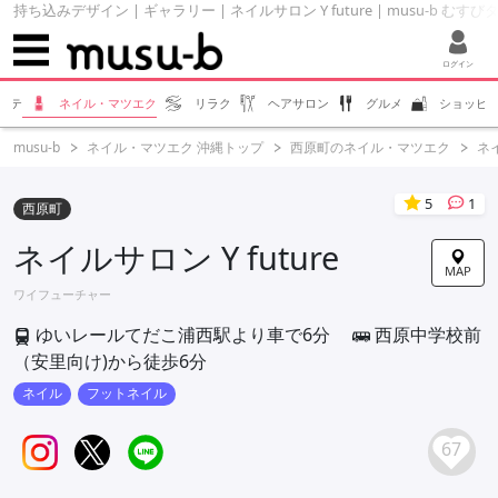
持ち込みデザイン | ギャラリー | ネイルサロン Y future | musu-b むすび
ログイン
ステ
ネイル・マツエク
リラク
ヘアサロン
グルメ
ショッピ
musu-b
ネイル・マツエク 沖縄トップ
西原町のネイル・マツエク
ネイ
5
1
西原町
ネイルサロン Y future
MAP
ワイフューチャー
ゆいレールてだこ浦西駅より車で6分
西原中学校前
（安里向け)から徒歩6分
ネイル
フットネイル
67