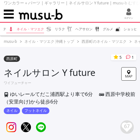
ワンカラー＋パーツ | ギャラリー | ネイルサロン Y future | musu-b む
ログイン
ステ
ネイル・マツエク
リラク
ヘアサロン
グルメ
ショッピ
musu-b
ネイル・マツエク 沖縄トップ
西原町のネイル・マツエク
ネイ
5
1
西原町
ネイルサロン Y future
MAP
ワイフューチャー
ゆいレールてだこ浦西駅より車で6分
西原中学校前
（安里向け)から徒歩6分
ネイル
フットネイル
67