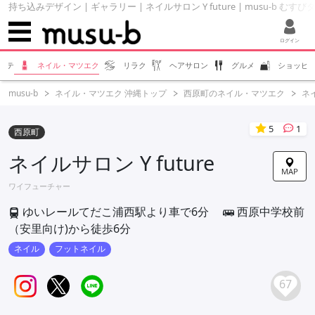
持ち込みデザイン | ギャラリー | ネイルサロン Y future | musu-b むすび
ログイン
ステ
ネイル・マツエク
リラク
ヘアサロン
グルメ
ショッピ
musu-b
ネイル・マツエク 沖縄トップ
西原町のネイル・マツエク
ネイ
5
1
西原町
ネイルサロン Y future
MAP
ワイフューチャー
ゆいレールてだこ浦西駅より車で6分
西原中学校前
（安里向け)から徒歩6分
ネイル
フットネイル
67