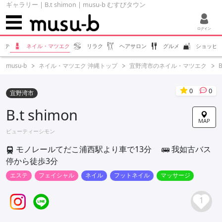
ギャラリー | B.t shimon | musu-b むすびタウン
ログイン
ステ
ネイル・マツエク
リラク
ヘアサロン
グルメ
ショッピ
musu-b
ネイル・マツエク 沖縄トップ
宜野湾市のネイル・マツエク
B
0
0
宜野湾市
B.t shimon
MAP
ビューティーシモン
モノレールてだこ浦西駅より車で13分
我如古バス
停から徒歩3分
エステ
フェイシャル
ネイル
フットネイル
マッサージ
1