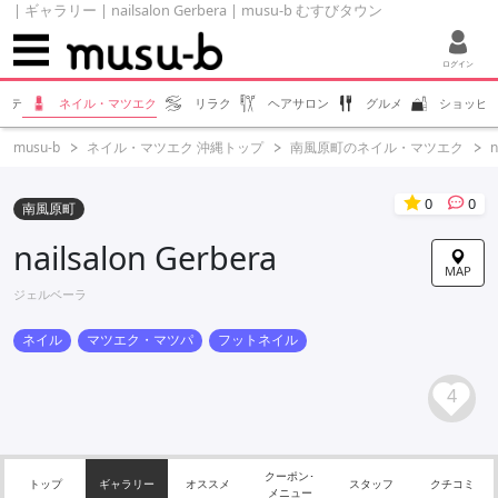
| ギャラリー | nailsalon Gerbera | musu-b むすびタウン
ログイン
ステ
ネイル・マツエク
リラク
ヘアサロン
グルメ
ショッピ
musu-b
ネイル・マツエク 沖縄トップ
南風原町のネイル・マツエク
n
0
0
南風原町
nailsalon Gerbera
MAP
ジェルベーラ
ネイル
マツエク・マツパ
フットネイル
4
クーポン･
トップ
ギャラリー
オススメ
スタッフ
クチコミ
メニュー