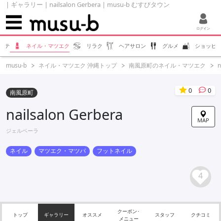
| ギャラリー | nailsalon Gerbera | musu-b むすびタウン
ログイン
ステ
ネイル・マツエク
リラク
ヘアサロン
グルメ
ショッピ
musu-b
ネイル・マツエク 沖縄トップ
南風原町のネイル・マツエク
n
0
0
南風原町
nailsalon Gerbera
MAP
ジェルベーラ
ネイル
マツエク・マツパ
フットネイル
4
クーポン･
トップ
ギャラリー
オススメ
スタッフ
クチコミ
メニュー