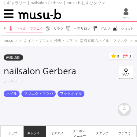
| ギャラリー | nailsalon Gerbera | musu-b むすびタウン
ログイン
ステ
ネイル・マツエク
リラク
ヘアサロン
グルメ
ショッピ
musu-b
ネイル・マツエク 沖縄トップ
南風原町のネイル・マツエク
n
0
0
南風原町
nailsalon Gerbera
MAP
ジェルベーラ
ネイル
マツエク・マツパ
フットネイル
4
クーポン･
トップ
ギャラリー
オススメ
スタッフ
クチコミ
メニュー