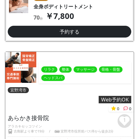
全身ボディトリートメント
￥7,800
70
分
予約する
リラク
整体
マッサージ
骨格・骨盤
ヘッドスパ
宜野湾市
Web予約OK
0
0
あらかき接骨院
1
アラカキセッコツイン
古島駅より車で19分
/
宜野湾市役所前バス停から徒歩2分