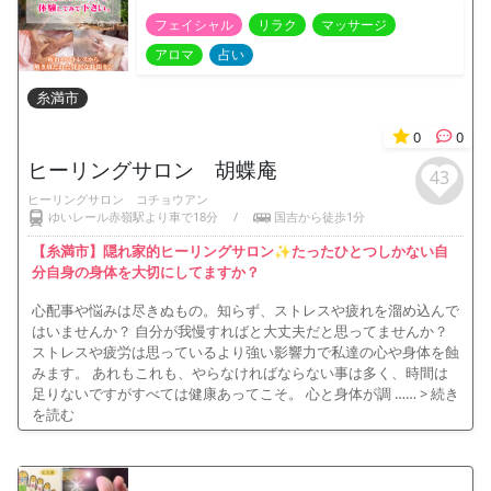
フェイシャル
リラク
マッサージ
アロマ
占い
糸満市
0
0
ヒーリングサロン 胡蝶庵
43
ヒーリングサロン コチョウアン
ゆいレール赤嶺駅より車で18分
/
国吉から徒歩1分
【糸満市】隠れ家的ヒーリングサロン✨たったひとつしかない自
分自身の身体を大切にしてますか？
心配事や悩みは尽きぬもの。知らず、ストレスや疲れを溜め込んで
はいませんか？ 自分が我慢すればと大丈夫だと思ってませんか？
ストレスや疲労は思っているより強い影響力で私達の心や身体を蝕
みます。 あれもこれも、やらなければならない事は多く、時間は
足りないですがすべては健康あってこそ。 心と身体が調 ……
> 続き
を読む