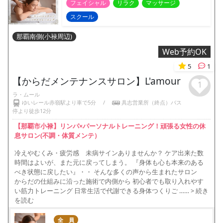
フェイシャル
リラク
マッサージ
スクール
那覇南側(小禄周辺)
Web予約OK
5
1
【からだメンテナンスサロン】L'amour
1
ラ・ムール
ゆいレール赤嶺駅より車で5分
/
具志営業所（終点）バス
停より徒歩12分
【那覇市小禄】リンパ×パーソナルトレーニング！頑張る女性の休
息サロン(不調・体質メンテ）
冷えやむくみ・疲労感 未病サインありませんか？ ケア出来た数
時間はよいが、また元に戻ってしまう。 『身体も心も本来のある
べき状態に戻したい』・・ そんな多くの声から生まれたサロン
からだの仕組みに沿った施術で内側から 初心者でも取り入れやす
い筋力トレーニング 日常生活で代謝できる身体つくりご ……
> 続き
を読む
全 員