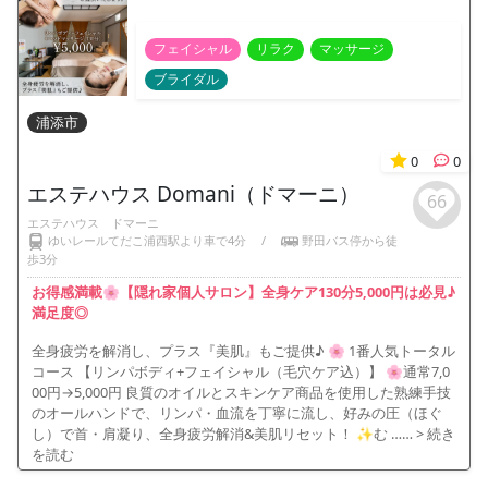
フェイシャル
リラク
マッサージ
ブライダル
浦添市
0
0
エステハウス Domani（ドマーニ）
66
エステハウス ドマーニ
ゆいレールてだこ浦西駅より車で4分
/
野田バス停から徒
歩3分
お得感満載🌸【隠れ家個人サロン】全身ケア130分5,000円は必見♪
満足度◎
全身疲労を解消し、プラス『美肌』もご提供♪ 🌸 1番人気トータル
コース 【リンパボディ+フェイシャル（毛穴ケア込）】 🌸通常7,0
00円→5,000円 良質のオイルとスキンケア商品を使用した熟練手技
のオールハンドで、リンパ・血流を丁寧に流し、好みの圧（ほぐ
し）で首・肩凝り、全身疲労解消&美肌リセット！ ✨む ……
> 続き
を読む