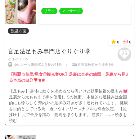
リラク
マッサージ
首里方面
0
0
官足法足もみ専門店ぐりぐり堂
25
グリグリドウ
ゆいレール儀保駅より徒歩11分
/
首里高校前から徒歩1分
【那覇市首里/男女◎観光客OK】足裏は全身の縮図 足裏から見え
る本当の自分❣❀❀
【足もみ】 身体に効くを求めるなら痛いけど効果抜群の足もみ💓
足裏から太ももまで棒を使用しての施術。 本格的な足揉みは全国
的にも珍らしく 県内外の足揉み好きが多く通われています。 健康
を目的としている為 通いやすいリーズナブルな料金設定。 【足
揉圧】 足で全身を踏み 筋肉をほぐします。 筋膜に ……
> 続きを
読む