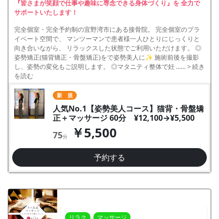
『皆さまが笑顔で仕事や趣味に専念できる身体づくり』を 全力で
サポートいたします！
完全個室・完全予約制の宜野湾市にある接骨院。 完全個室のプラ
イベート空間で、 マンツーマンで患者様一人ひとりにじっくりと
向き合いながら、 リラックスした状態でご利用いただけます。 ◎
姿勢矯正(猫背矯正・骨盤矯正)をで姿勢美人に✨ 施術前後を撮影
し、姿勢の変化もご説明します。 ◎マタニティ整体で妊 ……
> 続き
を読む
新 規
人気No.1【姿勢美人コース】猫背・骨盤矯
正＋マッサージ 60分 ¥12,100→¥5,500
￥5,500
75
分
予約する
リラク
マッサージ