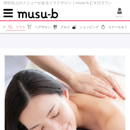
90分以上のメニューがあるリラクサロン | musu-b むすびタウン
ログイン
エク
リラク
ヘアサロン
グルメ
ショッピング
スクール＆フ