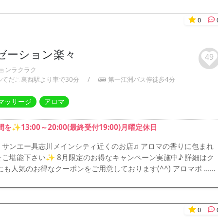
0
ゼーション楽々
49
ョンラクラク
ルてだこ裏西駅より車で30分
/
第一江洲バス停徒歩4分
マッサージ
アロマ
13:00～20:00(最終受付19:00)月曜定休日
 サンエー具志川メインシティ近くのお店♫ アロマの香りに包まれ
ご堪能下さい✨ 8月限定のお得なキャンペーン実施中♪ 詳細はク
も人気のお得なクーポンをご用意しております(^^) アロマボ ……
0