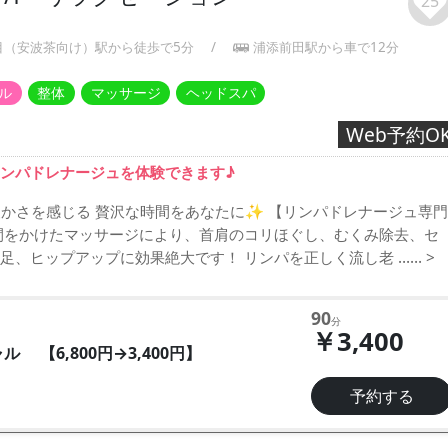
25
目（安波茶向け）駅から徒歩で5分
/
浦添前田駅から車で12分
ル
整体
マッサージ
ヘッドスパ
Web予約O
ンパドレナージュを体験できます♪
に暖かさを感じる 贅沢な時間をあなたに✨ 【リンパドレナージュ専門
間をかけたマッサージにより、首肩のコリほぐし、むくみ除去、セ
足、ヒップアップに効果絶大です！ リンパを正しく流し老 ……
>
90
分
￥3,400
 【6,800円→3,400円】
予約する