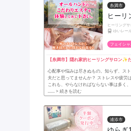
糸満市
ヒーリ
ヒーリングサ
ゆいレー
フェイシャ
【糸満市】隠れ家的ヒーリングサロン✨
心配事や悩みは尽きぬもの。知らず、スト
夫だと思ってませんか？ ストレスや疲労
これも、やらなければならない事は多く、
……
> 続きを読む
浦添市
ゆらぎ