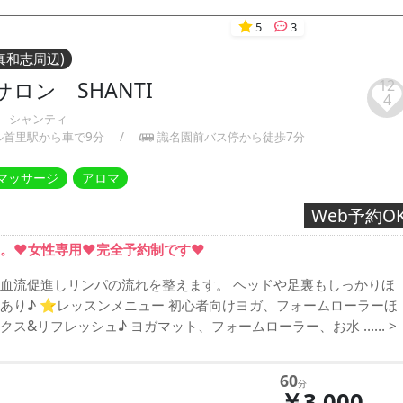
5
3
真和志周辺)
12
ロン SHANTI
4
 シャンティ
ル首里駅から車で9分
/
識名園前バス停から徒歩7分
マッサージ
アロマ
Web予約O
❤️女性専用❤️完全予約制です❤️
血流促進しリンパの流れを整えます。 ヘッドや足裏もしっかりほ
あり♪ ⭐︎レッスンメニュー 初心者向けヨガ、フォームローラーほ
クス&リフレッシュ♪ ヨガマット、フォームローラー、お水 ……
>
60
分
￥3,000