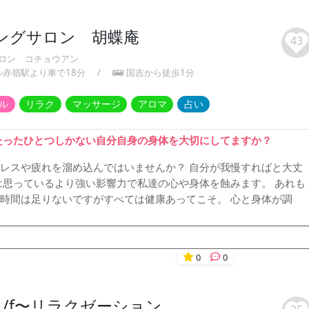
ングサロン 胡蝶庵
43
ロン コチョウアン
ル赤嶺駅より車で18分
/
国吉から徒歩1分
ル
リラク
マッサージ
アロマ
占い
たったひとつしかない自分自身の身体を大切にしてますか？
レスや疲れを溜め込んではいませんか？ 自分が我慢すればと大丈
は思っているより強い影響力で私達の心や身体を蝕みます。 あれも
時間は足りないですがすべては健康あってこそ。 心と身体が調
0
0
1/f〜リラクゼーション