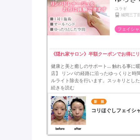
ユラギ
城間三丁
フェイシャ
《隠れ家サロン》半額クーポンでお得にリ
健康と美と癒しのサポート... 触れる事
店】 リンパの経路に沿ったゆっくりと時
ルライト除去を行います。スッキリとした
続きを読む
新 規
コリほぐしフェイシャル