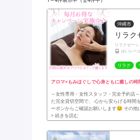
1～4件表示中（全4件中）
沖縄市
リラク
リラクゼーシ
ゆいレー
リラク
アロマ×もみほぐしで心身ともに癒しの時間を✨
～女性専用・女性スタッフ・完全予約店～
た完全貸切空間で、 心から安らげる時間を
ーポンからご確認お願いします😊 その他に
> 続きを読む