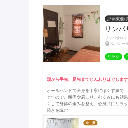
那覇東側(
リンパサ
リンパサロン
ゆいレー
リラク
頭から手先、足先までじんわりほぐします。
オールハンドで全身を丁寧にほぐす事で、
ぐすので、頭痛や肩こり、むくみにも効果
ぐしで身体の歪みを整え、心身共にリラッ
続きを読む
全 員