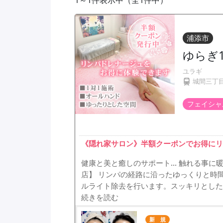
1～1件表示中（全1件中）
浦添市
ゆらぎ
ユラギ
城間三丁
フェイシャ
《隠れ家サロン》半額クーポンでお得にリ
健康と美と癒しのサポート... 触れる事
店】 リンパの経路に沿ったゆっくりと時
ルライト除去を行います。スッキリとした
続きを読む
新 規