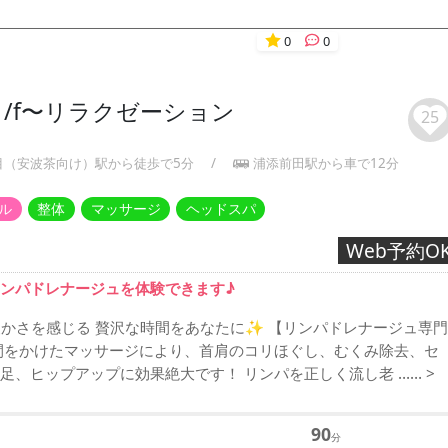
0
0
1/f〜リラクゼーション
25
目（安波茶向け）駅から徒歩で5分
/
浦添前田駅から車で12分
ル
整体
マッサージ
ヘッドスパ
Web予約O
ンパドレナージュを体験できます♪
に暖かさを感じる 贅沢な時間をあなたに✨ 【リンパドレナージュ専門
間をかけたマッサージにより、首肩のコリほぐし、むくみ除去、セ
足、ヒップアップに効果絶大です！ リンパを正しく流し老 ……
>
90
分