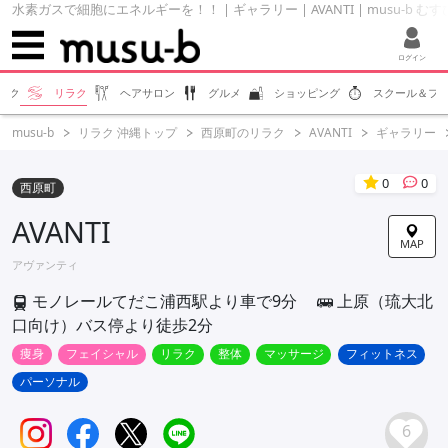
水素ガスで細胞にエネルギーを！！ | ギャラリー | AVANTI | musu-b む
ログイン
エク
リラク
ヘアサロン
グルメ
ショッピング
スクール＆フ
musu-b
リラク 沖縄トップ
西原町のリラク
AVANTI
ギャラリー
0
0
西原町
AVANTI
MAP
アヴァンティ
モノレールてだこ浦西駅より車で9分
上原（琉大北
口向け）バス停より徒歩2分
痩身
フェイシャル
リラク
整体
マッサージ
フィットネス
パーソナル
6