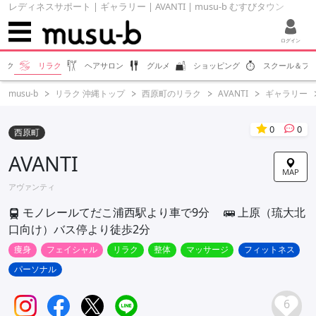
レディネスサポート | ギャラリー | AVANTI | musu-b むすびタウン
ログイン
エク
リラク
ヘアサロン
グルメ
ショッピング
スクール＆フ
musu-b
リラク 沖縄トップ
西原町のリラク
AVANTI
ギャラリー
0
0
西原町
AVANTI
MAP
アヴァンティ
モノレールてだこ浦西駅より車で9分
上原（琉大北
口向け）バス停より徒歩2分
痩身
フェイシャル
リラク
整体
マッサージ
フィットネス
パーソナル
6