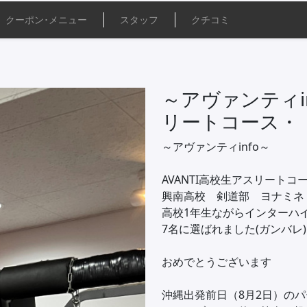
クーポン･
メニュー
スタッフ
クチコミ
～アヴァンティin
リートコース・
～アヴァンティinfo～
AVANTI高校生アスリートコ
興南高校 剣道部 ヨナミネ
高校1年生ながらインターハ
7名に選ばれました(ガンバレ)
おめでとうございます
沖縄出発前日（8月2日）の