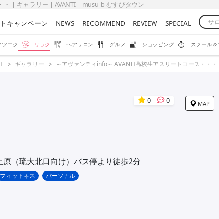
 ギャラリー | AVANTI | musu-b むすびタウン
トキャンペーン
NEWS
RECOMMEND
REVIEW
SPECIAL
マツエク
リラク
ヘアサロン
グルメ
ショッピング
スクール＆
I
ギャラリー
～アヴァンティinfo～ AVANTI高校生アスリートコース・・・
0
0
MAP
上原（琉大北口向け）バス停より徒歩2分
フィットネス
パーソナル