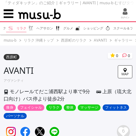
「ティダキッチン」のご紹介 | ギャラリー | AVANTI | musu-b むすびタウ
ログイン
エク
リラク
ヘアサロン
グルメ
ショッピング
スクール＆フ
musu-b
リラク 沖縄トップ
西原町のリラク
AVANTI
ギャラリー
0
0
西原町
AVANTI
MAP
アヴァンティ
モノレールてだこ浦西駅より車で9分
上原（琉大北
口向け）バス停より徒歩2分
痩身
フェイシャル
リラク
整体
マッサージ
フィットネス
パーソナル
6