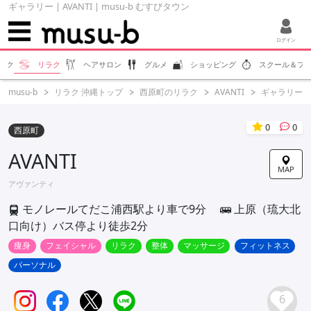
ギャラリー | AVANTI | musu-b むすびタウン
ログイン
エク
リラク
ヘアサロン
グルメ
ショッピング
スクール＆フ
musu-b
リラク 沖縄トップ
西原町のリラク
AVANTI
ギャラリー
0
0
西原町
AVANTI
MAP
アヴァンティ
モノレールてだこ浦西駅より車で9分
上原（琉大北
口向け）バス停より徒歩2分
痩身
フェイシャル
リラク
整体
マッサージ
フィットネス
パーソナル
6