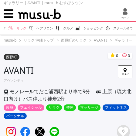
ギャラリー | AVANTI | musu-b むすびタウン
ログイン
エク
リラク
ヘアサロン
グルメ
ショッピング
スクール＆フ
musu-b
リラク 沖縄トップ
西原町のリラク
AVANTI
ギャラリー
0
0
西原町
AVANTI
MAP
アヴァンティ
モノレールてだこ浦西駅より車で9分
上原（琉大北
口向け）バス停より徒歩2分
痩身
フェイシャル
リラク
整体
マッサージ
フィットネス
パーソナル
6