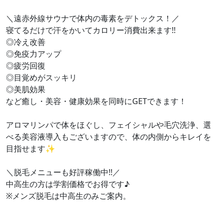
＼遠赤外線サウナで体内の毒素をデトックス！／
寝てるだけで汗をかいてカロリー消費出来ます!!
◎冷え改善
◎免疫力アップ
◎疲労回復
◎目覚めがスッキリ
◎美肌効果
など癒し・美容・健康効果を同時にGETできます！
アロマリンパで体をほぐし、フェイシャルや毛穴洗浄、選
べる美容液導入もございますので、体の内側からキレイを
目指せます✨
＼脱毛メニューも好評稼働中!!／
中高生の方は学割価格でお得です♪
※メンズ脱毛は中高生のみご案内。