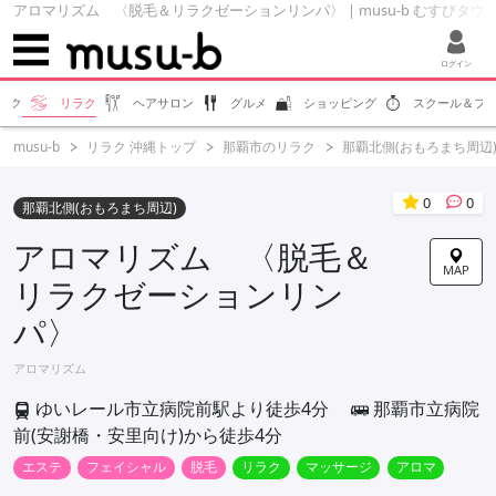
アロマリズム 〈脱毛＆リラクゼーションリンパ〉 | musu-b むすびタウ
ログイン
エク
リラク
ヘアサロン
グルメ
ショッピング
スクール＆フ
musu-b
リラク 沖縄トップ
那覇市のリラク
那覇北側(おもろまち周辺
0
0
那覇北側(おもろまち周辺)
アロマリズム 〈脱毛＆
MAP
リラクゼーションリン
パ〉
アロマリズム
ゆいレール市立病院前駅より徒歩4分
那覇市立病院
前(安謝橋・安里向け)から徒歩4分
エステ
フェイシャル
脱毛
リラク
マッサージ
アロマ