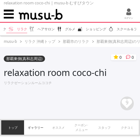
relaxation room coco-chi | musu-b むすびタウン
ログイン
エク
リラク
ヘアサロン
グルメ
ショッピング
スクール＆フ
musu-b
リラク 沖縄トップ
那覇市のリラク
那覇東側(真和志周辺)の
0
0
那覇東側(真和志周辺)
relaxation room coco-chi
リラクゼーションルームココチ
9
クーポン･
トップ
ギャラリー
オススメ
スタッフ
クチコミ
メニュー