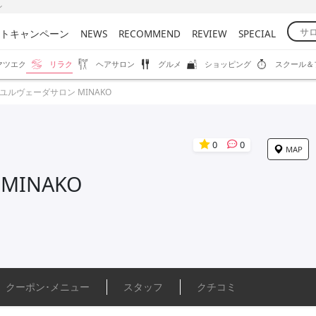
ン
トキャンペーン
NEWS
RECOMMEND
REVIEW
SPECIAL
マツエク
リラク
ヘアサロン
グルメ
ショッピング
スクール＆
ユルヴェーダサロン MINAKO
0
0
MAP
INAKO
クーポン･
メニュー
スタッフ
クチコミ