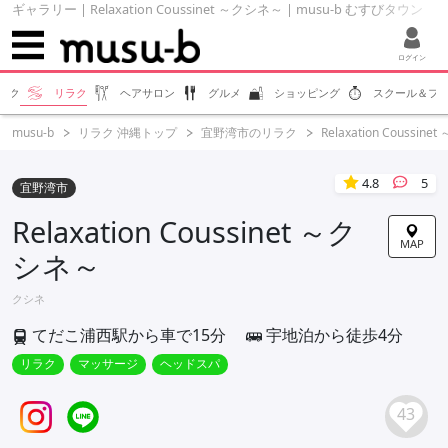
ギャラリー | Relaxation Coussinet ～クシネ～ | musu-b むすびタウン
ログイン
エク
リラク
ヘアサロン
グルメ
ショッピング
スクール＆フ
musu-b
リラク 沖縄トップ
宜野湾市のリラク
Relaxation Coussin
4.8
5
宜野湾市
Relaxation Coussinet ～ク
MAP
シネ～
クシネ
てだこ浦西駅から車で15分
宇地泊から徒歩4分
リラク
マッサージ
ヘッドスパ
43