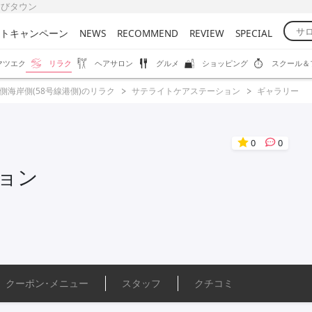
むすびタウン
トキャンペーン
NEWS
RECOMMEND
REVIEW
SPECIAL
マツエク
リラク
ヘアサロン
グルメ
ショッピング
スクール＆
側海岸側(58号線港側)のリラク
サテライトケアステーション
ギャラリー
0
0
ョン
クーポン･
メニュー
スタッフ
クチコミ