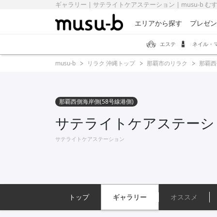
ギャラリー | サテライトケアステーション | musu-b 
エリアから探す
プレゼン
エステ
ネイル・
musu-b
リラク 沖縄トップ
那覇市のリラク
那覇西
那覇西側海岸側(58号線港側)
サテライトケアステーシ
サテライトケアステーション
トップ
ギャラリー
オススメ