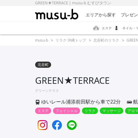
GREEN★TERRACE | musu-b むすびタウン
エリアから探す
プレゼン
エステ
ネイル・
musu-b
リラク 沖縄トップ
北谷町のリラク
GREE
北谷町
GREEN★TERRACE
グリーンテラス
ゆいレール浦添前田駅から車で22分
航
エステ
フェイシャル
リラク
マッサージ
アロ