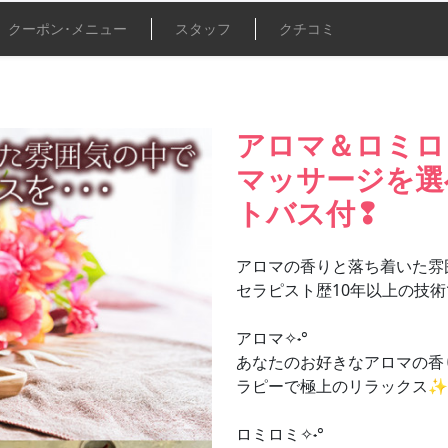
クーポン･
メニュー
スタッフ
クチコミ
アロマ＆ロミロ
マッサージを選
トバス付❢
アロマの香りと落ち着いた雰
セラピスト歴10年以上の技術
アロマ✧˖°
あなたのお好きなアロマの香
ラピーで極上のリラックス✨
ロミロミ✧˖°