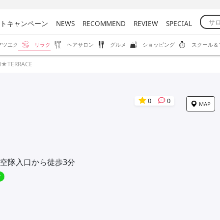
トキャンペーン
NEWS
RECOMMEND
REVIEW
SPECIAL
マツエク
リラク
ヘアサロン
グルメ
ショッピング
スクール＆
N★TERRACE
0
0
MAP
空隊入口から徒歩3分
マ