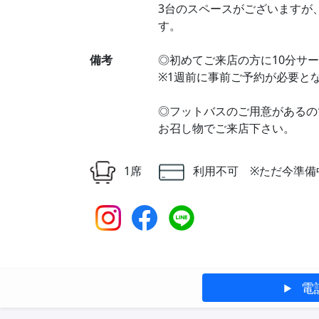
3台のスペースがございますが
す。
備考
◎初めてご来店の方に10分サ
※1週前に事前ご予約が必要と
◎フットバスのご用意があるの
お召し物でご来店下さい。
1席
利用不可 ※ただ今準備
電