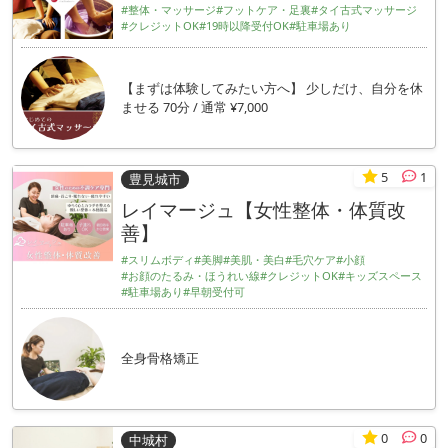
#整体・マッサージ
#フットケア・足裏
#タイ古式マッサージ
#クレジットOK
#19時以降受付OK
#駐車場あり
【まずは体験してみたい方へ】 少しだけ、自分を休
ませる 70分 / 通常 ¥7,000
5
1
豊見城市
レイマージュ【女性整体・体質改
善】
#スリムボディ
#美脚
#美肌・美白
#毛穴ケア
#小顔
#お顔のたるみ・ほうれい線
#クレジットOK
#キッズスペース
#駐車場あり
#早朝受付可
全身骨格矯正
0
0
中城村