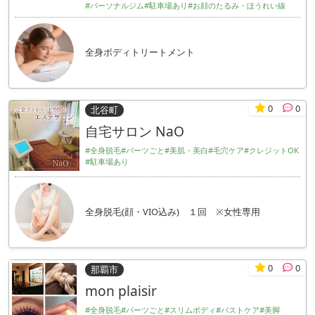
#パーソナルジム
#駐車場あり
#お顔のたるみ・ほうれい線
全身ボディトリートメント
0
0
北谷町
自宅サロン NaO
#全身脱毛
#パーツごと
#美肌・美白
#毛穴ケア
#クレジットOK
#駐車場あり
全身脱毛(顔・VIO込み) １回 ※女性専用
0
0
那覇市
mon plaisir
#全身脱毛
#パーツごと
#スリムボディ
#バストケア
#美脚