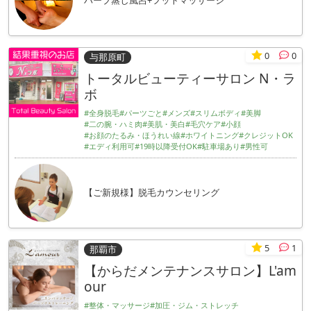
ハーブ蒸し風呂+フットマッサージ
0
0
与那原町
トータルビューティーサロン N・ラ
ボ
#全身脱毛
#パーツごと
#メンズ
#スリムボディ
#美脚
#二の腕・ハミ肉
#美肌・美白
#毛穴ケア
#小顔
#お顔のたるみ・ほうれい線
#ホワイトニング
#クレジットOK
#エディ利用可
#19時以降受付OK
#駐車場あり
#男性可
【ご新規様】脱毛カウンセリング
5
1
那覇市
【からだメンテナンスサロン】L'am
our
#整体・マッサージ
#加圧・ジム・ストレッチ