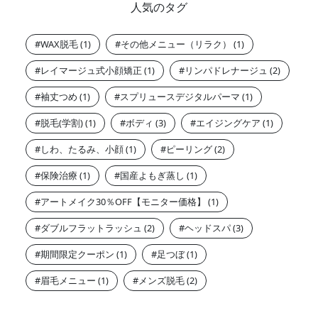
人気のタグ
WAX脱毛
その他メニュー（リラク）
レイマージュ式小顔矯正
リンパドレナージュ
袖丈つめ
スプリュースデジタルパーマ
脱毛(学割)
ボディ
エイジングケア
しわ、たるみ、小顔
ピーリング
保険治療
国産よもぎ蒸し
アートメイク30％OFF【モニター価格】
ダブルフラットラッシュ
ヘッドスパ
期間限定クーポン
足つぼ
眉毛メニュー
メンズ脱毛