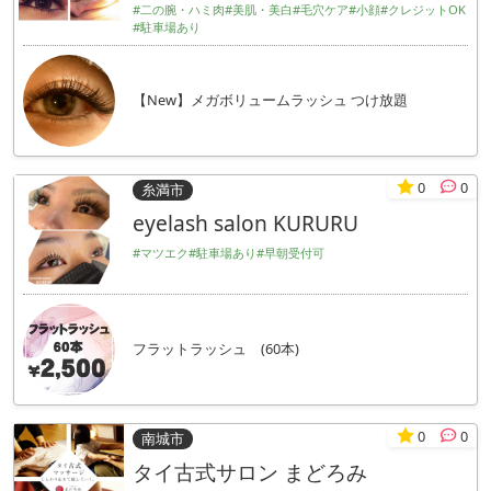
#二の腕・ハミ肉
#美肌・美白
#毛穴ケア
#小顔
#クレジットOK
#駐車場あり
【New】メガボリュームラッシュ つけ放題
0
0
糸満市
eyelash salon KURURU
#マツエク
#駐車場あり
#早朝受付可
フラットラッシュ (60本)
0
0
南城市
タイ古式サロン まどろみ