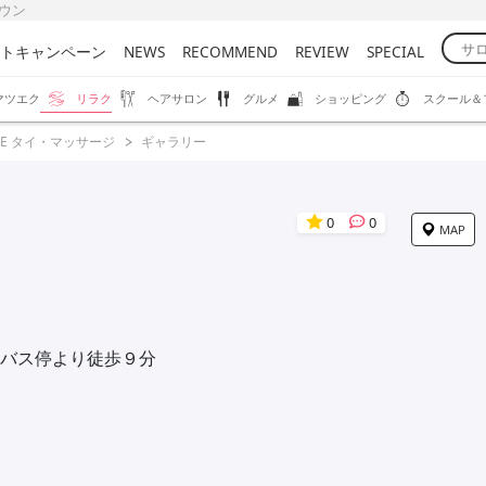
タウン
トキャンペーン
NEWS
RECOMMEND
REVIEW
SPECIAL
マツエク
リラク
ヘアサロン
グルメ
ショッピング
スクール＆
HE タイ・マッサージ
ギャラリー
0
0
MAP
バス停より徒歩９分