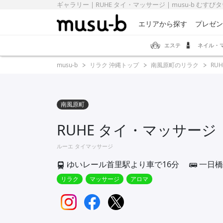
ギャラリー | RUHE タイ・マッサージ | musu-b むすび
エリアから探す
プレゼン
エステ
ネイル・
musu-b
リラク 沖縄トップ
南風原町のリラク
RU
南風原町
RUHE タイ・マッサージ
ルーエ タイマッサージ
ゆいレール首里駅より車で16分
一日橋
リラク
マッサージ
アロマ