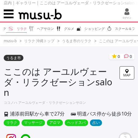
店内 | ギャラリー | ここのは アーユルヴェーダ・リラクゼーションsalon | 
ログイン
エク
リラク
ヘアサロン
グルメ
ショッピング
スクール＆フ
musu-b
リラク 沖縄トップ
うるま市のリラク
ここのは アーユルヴェー
0
0
うるま市
ここのは アーユルヴェー
MAP
ダ・リラクゼーションsalo
n
ココノハ アーユルヴェーダ・リラクゼーションサロン
浦添前田駅から車で27分
明道バス停から徒歩10分
リラク
マッサージ
アロマ
ヘッドスパ
占い
2