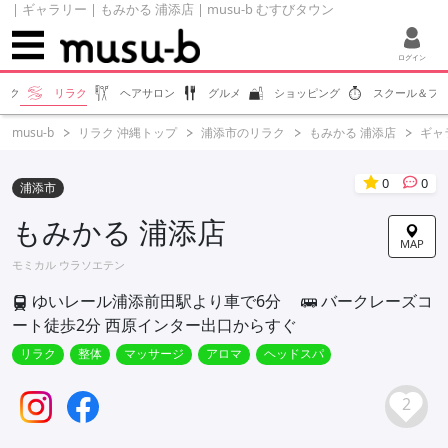
| ギャラリー | もみかる 浦添店 | musu-b むすびタウン
ログイン
エク
リラク
ヘアサロン
グルメ
ショッピング
スクール＆フ
musu-b
リラク 沖縄トップ
浦添市のリラク
もみかる 浦添店
ギャ
0
0
浦添市
もみかる 浦添店
MAP
モミカル ウラソエテン
ゆいレール浦添前田駅より車で6分
バークレーズコ
ート徒歩2分 西原インター出口からすぐ
リラク
整体
マッサージ
アロマ
ヘッドスパ
2