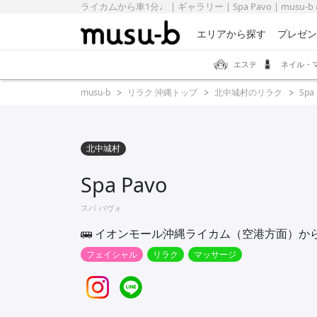
ライカムから車1分♩ | ギャラリー | Spa Pavo | musu
エリアから探す
プレゼン
エステ
ネイル・
musu-b
リラク 沖縄トップ
北中城村のリラク
Spa
北中城村
Spa Pavo
スパ パヴォ
イオンモール沖縄ライカム（空港方面）か
フェイシャル
リラク
マッサージ