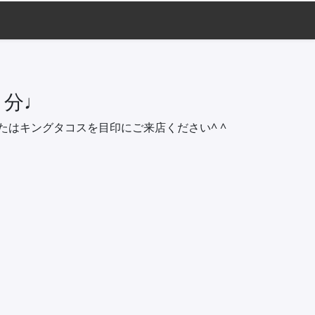
1分♩
たはキングタコスを目印にご来店ください^ ^