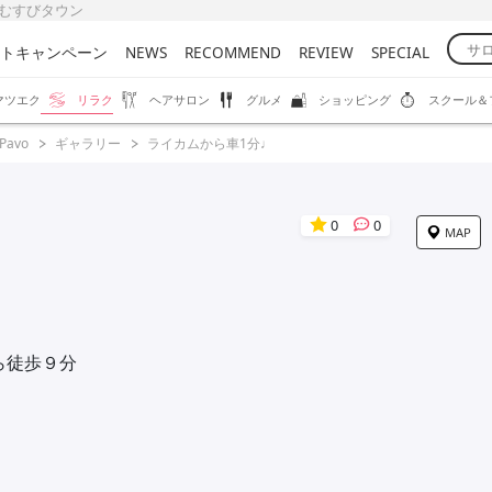
-b むすびタウン
トキャンペーン
NEWS
RECOMMEND
REVIEW
SPECIAL
マツエク
リラク
ヘアサロン
グルメ
ショッピング
スクール＆
 Pavo
ギャラリー
ライカムから車1分♩
0
0
MAP
ら徒歩９分