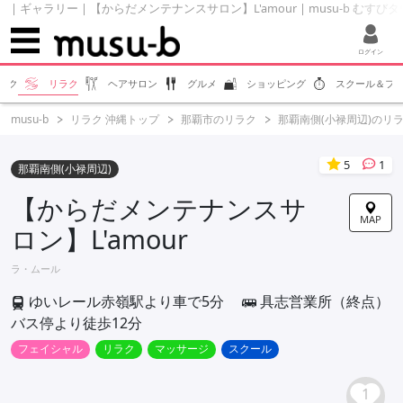
| ギャラリー | 【からだメンテナンスサロン】L'amour | musu-b むすび
ログイン
エク
リラク
ヘアサロン
グルメ
ショッピング
スクール＆フ
musu-b
リラク 沖縄トップ
那覇市のリラク
那覇南側(小禄周辺)のリ
5
1
那覇南側(小禄周辺)
【からだメンテナンスサ
MAP
ロン】L'amour
ラ・ムール
ゆいレール赤嶺駅より車で5分
具志営業所（終点）
バス停より徒歩12分
フェイシャル
リラク
マッサージ
スクール
1