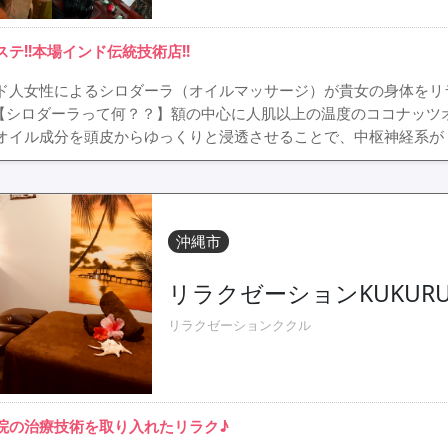
ステ!!本場インド伝統技術店!!
ド人女性によるシロダーラ（オイルマッサージ）が貴女の身体をリ
! 【シロダーラって何？？】額の中心に人肌以上の温度のココナッ
オイル成分を頭皮からゆっくりと浸透させることで、中枢神経系が 
沖縄市
リラクゼーションKUKUR
リラクゼーションククル
院の治療技術を取り入れたリラク♪