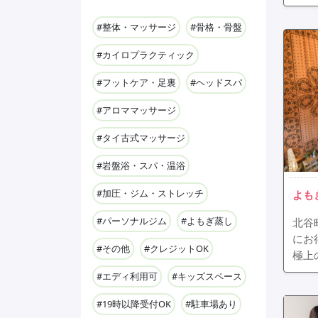
#整体・マッサージ
#骨格・骨盤
#カイロプラクティック
#フットケア・足裏
#ヘッドスパ
#アロママッサージ
#タイ古式マッサージ
#岩盤浴・スパ・温浴
#加圧・ジム・ストレッチ
よも
#パーソナルジム
#よもぎ蒸し
北谷
にお
#その他
#クレジットOK
極上
#エディ利用可
#キッズスペース
#19時以降受付OK
#駐車場あり