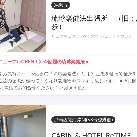
沖縄市
琉球楽健法出張所 （旧
歩）
リュウキュウラッケンホウ シュッチョウジョ
ニューアルOPEN！》今話題の琉球楽健法★
ふみ気持ち～！今話題の『琉球楽健法』とは？ 足裏を使って全身
血流の循環が極めてよくなり老廃物をスッキリ流します。 ★ 9月
 お電話でお問合せください！
> 続きを読む
那覇西側海岸側(58号線港側)
CABIN & HOTEL ReTIME