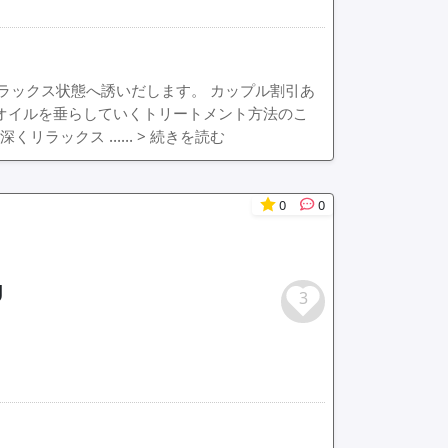
ラックス状態へ誘いだします。 カップル割引あ
ツオイルを垂らしていくトリートメント方法のこ
深くリラックス ……
> 続きを読む
0
0
U
3