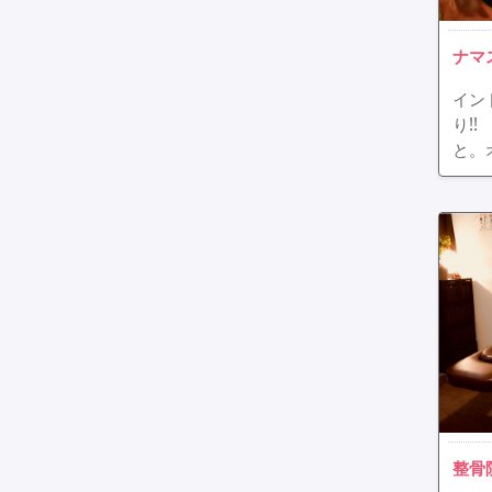
ナマ
イン
り!
と。
整骨