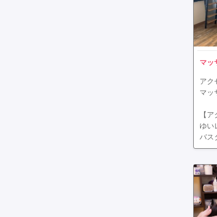
マッ
アク
マッ
【ア
ゆい
バス