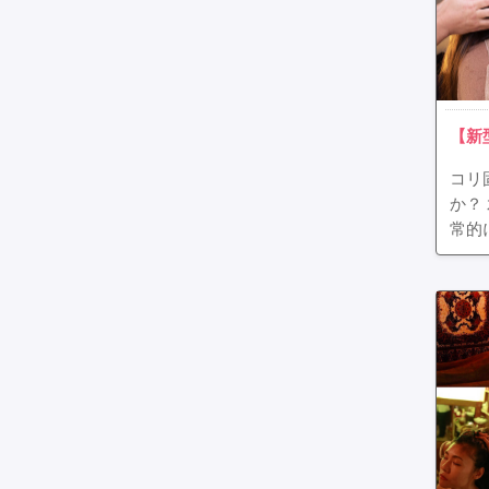
【新
コリ
か？
常的