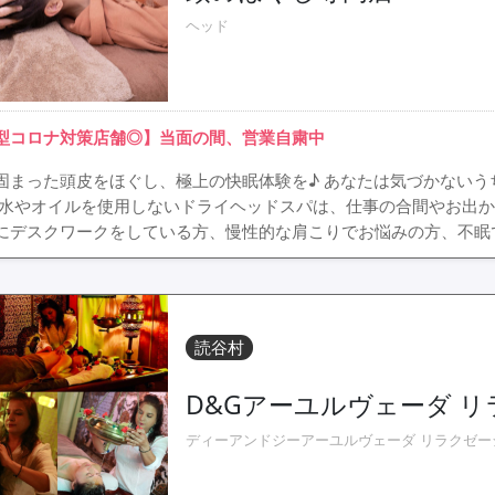
ヘッド
型コロナ対策店舗◎】当面の間、営業自粛中
固まった頭皮をほぐし、極上の快眠体験を♪ あなたは気づかない
 水やオイルを使用しないドライヘッドスパは、仕事の合間やお出か
にデスクワークをしている方、慢性的な肩こりでお悩みの方、不眠
読谷村
D&Gアーユルヴェーダ 
ディーアンドジーアーユルヴェーダ リラクゼー