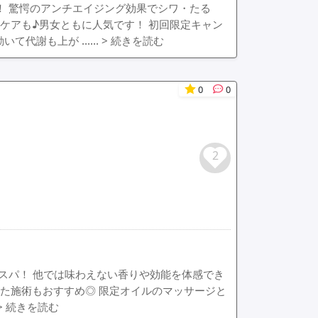
！ 驚愕のアンチエイジング効果でシワ・たる
ケアも♪男女ともに人気です！ 初回限定キャン
動いて代謝も上が ……
> 続きを読む
0
0
2
上スパ！ 他では味わえない香りや効能を体感でき
た施術もおすすめ◎ 限定オイルのマッサージと
> 続きを読む