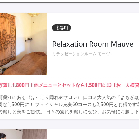
北谷町
Relaxation Room Mauve
リラクゼーションルーム モーヴ
ぎ蒸し1,800円！他メニューとセットなら1,500円に◎【お一人様
町桑江にある《ほっこり隠れ家サロン》 口コミ大人気の「よもぎ蒸し（
得な1,500円に！ フェイシャル充実60コースも2,500円とお得
の癒しと美をご提供。 日々の疲れを癒しにぜひ、お気軽にお越し下