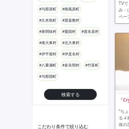
TV
#与那原町
#南風原町
み・
ペー
#久米島町
#渡嘉敷村
#座間味村
#粟国村
#渡名喜村
#南大東村
#北大東村
#伊平屋村
#伊是名村
#八重瀬町
#多良間村
#竹富町
#与那国町
検索する
「Cr
“ち
る４
体の
こだわり条件で絞り込む