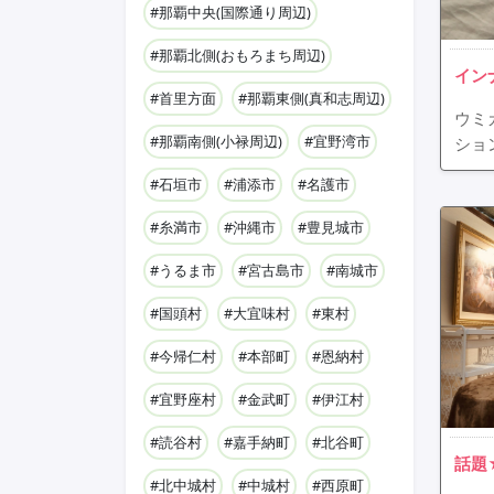
#那覇中央(国際通り周辺)
#那覇北側(おもろまち周辺)
イン
#首里方面
#那覇東側(真和志周辺)
ウミ
#那覇南側(小禄周辺)
#宜野湾市
ショ
#石垣市
#浦添市
#名護市
#糸満市
#沖縄市
#豊見城市
#うるま市
#宮古島市
#南城市
#国頭村
#大宜味村
#東村
#今帰仁村
#本部町
#恩納村
#宜野座村
#金武町
#伊江村
#読谷村
#嘉手納町
#北谷町
話題
#北中城村
#中城村
#西原町