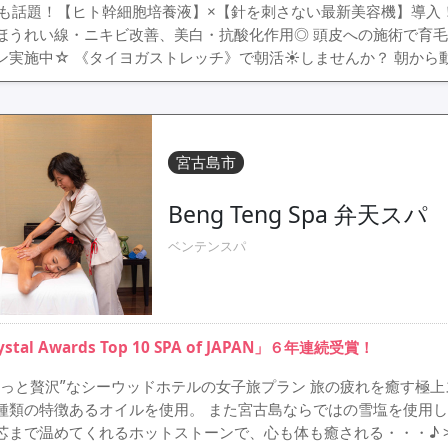
でも話題！【ヒト幹細胞培養液】×【針を刺さない最新美容機】導入
ほうれい線・ニキビ改善、美白・抗酸化作用◎ 頭皮への施術で育毛
ン実施中☆ 《タイヨガストレッチ》で朝活☀しませんか？ 朝から
宮古島市
Beng Teng Spa 弁天スパ
ベンテンスパ
ystal Awards Top 10 SPA of JAPAN」６年連続受賞！
ょっと贅沢”なシーウッドホテルの女子旅プラン 旅の疲れを癒す極
種類の特徴あるオイルを使用。 また宮古島ならではの雪塩を使用し
芯まで温めてくれるホットストーンで、心も体も癒される・・・♪