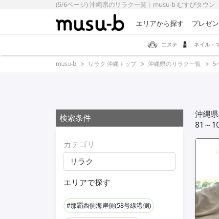
(5/6ページ) 沖縄県のリラク一覧 | musu-b むすびタウン
エリアから探す
プレゼン
エステ
ネイル・
musu-b
リラク 沖縄トップ
沖縄県のリラク一覧
5
沖縄県
検索条件
81～
カテゴリ
エリアで探す
#那覇西側海岸側(58号線港側)