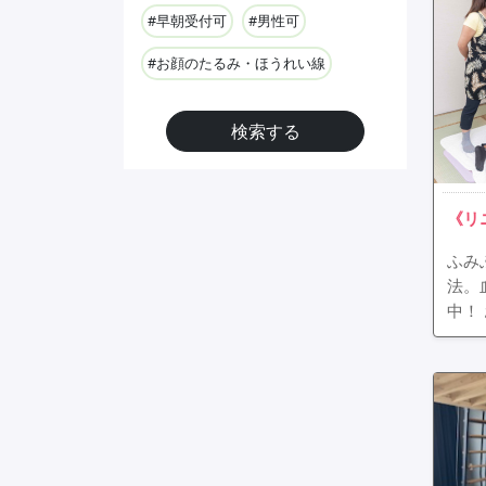
#早朝受付可
#男性可
#お顔のたるみ・ほうれい線
検索する
《リ
ふみ
法。
中！