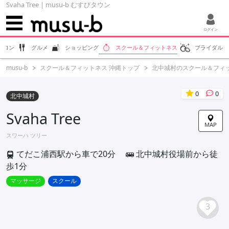
Svaha Tree | musu-b むすびタウン
ログイン
サロン
グルメ
ショッピング
スクール＆フィットネス
ブライダル
musu-b
スクール＆フィットネス 沖縄トップ
北中城村のスクール＆フィ
0
0
北中城村
Svaha Tree
MAP
スワーハ ツリー
てだこ浦西駅から車で20分
北中城村役場前から徒
歩1分
マッサージ
スクール
3