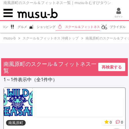
南風原町のスクール＆フィットネス一覧 | musu-b むすびタウン
ログイン
サロン
グルメ
ショッピング
スクール＆フィットネス
ブライダル
musu-b
スクール＆フィットネス 沖縄トップ
南風原町のスクール＆フィ
南風原町のスクール＆フィットネス一
再検索する
覧
1～1件表示中（全1件中）
0
0
南風原町