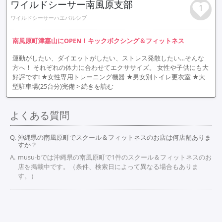
ワイルドシーサー南風原支部
1
ワイルドシーサーハエバルシブ
南風原町津嘉山にOPEN！キックボクシング＆フィットネス
運動がしたい、ダイエットがしたい、ストレス発散したい…そんな
方へ！ それぞれの体力に合わせてエクササイズ。 女性や子供にも大
好評です! ★女性専用トレーニング機器 ★男女別トイレ更衣室 ★大
型駐車場(25台分)完備
> 続きを読む
よくある質問
沖縄県の南風原町でスクール＆フィットネスのお店は何店舗ありま
すか？
musu-bでは沖縄県の南風原町で1件のスクール＆フィットネスのお
店を掲載中です。（条件、検索日によって異なる場合もありま
す。）