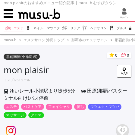
mon plaisirのおすすめメニュー紹介記事 | musu-b むすびタウン
ログイン
エステ
ネイル・マツエク
リラク
ヘアサロン
グルメ
musu-b
エステサロン 沖縄トップ
那覇市のエステサロン
那覇南側(小
0
0
那覇南側(小禄周辺)
mon plaisir
MAP
モンプレジュール
ゆいレール小禄駅より徒歩5分
田原(那覇バスター
ミナル向け)バス停前
エステ
バストケア
フェイシャル
脱毛
マツエク・マツパ
マッサージ
アロマ
43