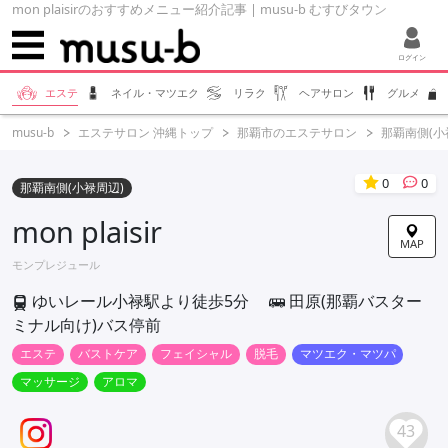
mon plaisirのおすすめメニュー紹介記事 | musu-b むすびタウン
ログイン
エステ
ネイル・マツエク
リラク
ヘアサロン
グルメ
musu-b
エステサロン 沖縄トップ
那覇市のエステサロン
那覇南側(小
0
0
那覇南側(小禄周辺)
mon plaisir
MAP
モンプレジュール
ゆいレール小禄駅より徒歩5分
田原(那覇バスター
ミナル向け)バス停前
エステ
バストケア
フェイシャル
脱毛
マツエク・マツパ
マッサージ
アロマ
43