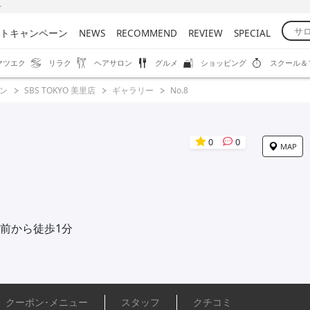
ン
トキャンペーン
NEWS
RECOMMEND
REVIEW
SPECIAL
マツエク
リラク
ヘアサロン
グルメ
ショッピング
スクール＆
ン
SBS TOKYO 美里店
ギャラリー
No.8
0
0
MAP
前から徒歩1分
クーポン･
メニュー
スタッフ
クチコミ