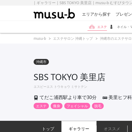
| ギャラリー | SBS TOKYO 美里店 | musu-b むすびタウ
エリアから探す
プレゼン
エステ
ネイル・
musu-b
エステサロン 沖縄トップ
沖縄市のエステサロ
沖縄市
SBS TOKYO 美里店
エスビーエス トウキョウ ミサトテン
てだこ浦西駅より車で30分
美里ヒフ科
エステ
痩身
フェイシャル
脱毛
トップ
ギャラリー
オススメ