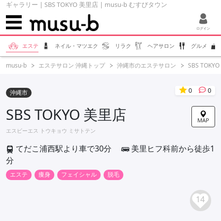
ギャラリー | SBS TOKYO 美里店 | musu-b むすびタウン
ログイン
エステ
ネイル・マツエク
リラク
ヘアサロン
グルメ
musu-b
エステサロン 沖縄トップ
沖縄市のエステサロン
SBS TOKY
0
0
沖縄市
SBS TOKYO 美里店
MAP
エスビーエス トウキョウ ミサトテン
てだこ浦西駅より車で30分
美里ヒフ科前から徒歩1
分
エステ
痩身
フェイシャル
脱毛
14