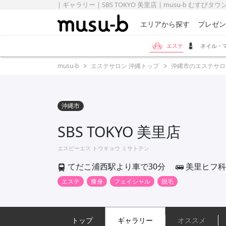
| ギャラリー | SBS TOKYO 美里店 | musu-b むすびタウ
エリアから探す
プレゼン
エステ
ネイル・
musu-b
エステサロン 沖縄トップ
沖縄市のエステサロ
沖縄市
SBS TOKYO 美里店
エスビーエス トウキョウ ミサトテン
てだこ浦西駅より車で30分
美里ヒフ科
エステ
痩身
フェイシャル
脱毛
トップ
ギャラリー
オススメ