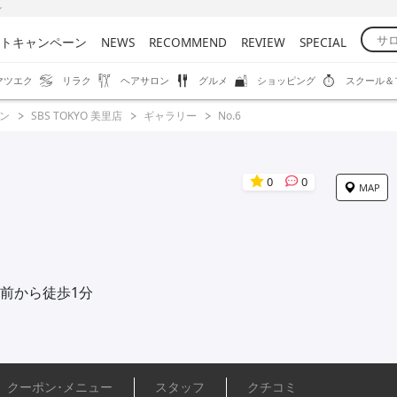
ン
トキャンペーン
NEWS
RECOMMEND
REVIEW
SPECIAL
マツエク
リラク
ヘアサロン
グルメ
ショッピング
スクール＆
ン
SBS TOKYO 美里店
ギャラリー
No.6
0
0
MAP
前から徒歩1分
クーポン･
メニュー
スタッフ
クチコミ