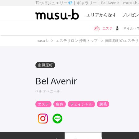
耳つぼジュエリー💎 | ギャラリー | Bel Avenir | musu
エリアから探す
プレゼン
エステ
ネイル・
musu-b
エステサロン 沖縄トップ
南風原町のエステサ
南風原町
Bel Avenir
ベル アベニール
エステ
痩身
フェイシャル
脱毛