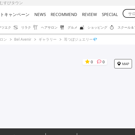
-b むすびタウン
トキャンペーン
NEWS
RECOMMEND
REVIEW
SPECIAL
マツエク
リラク
ヘアサロン
グルメ
ショッピング
スクール＆
ロン
Bel Avenir
ギャラリー
耳つぼジュエリー💎
0
0
MAP