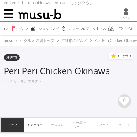
Peri Peri Chicken Okinawa | musu-b むすびタウン
ログイン
サロン
グルメ
ショッピング
スクール＆フィットネス
ブライダル
musu-b
グルメ 沖縄トップ
沖縄市のグルメ
Peri Peri Chicken Okina
0
0
沖縄市
Peri Peri Chicken Okinawa
ペリペリチキン オキナワ
0
クーポン･
トップ
ギャラリー
オススメ
スタッフ
クチコミ
メニュー