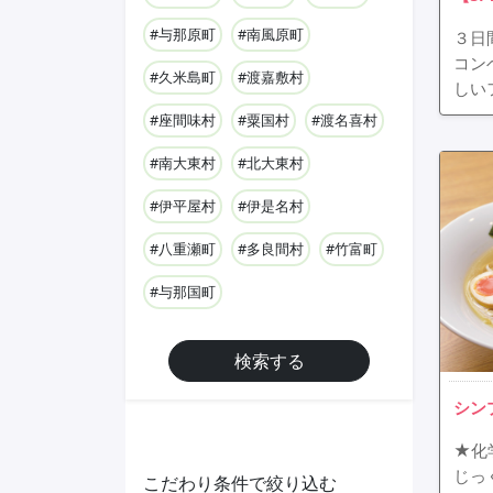
#与那原町
#南風原町
３日間
コン
#久米島町
#渡嘉敷村
しい
#座間味村
#粟国村
#渡名喜村
#南大東村
#北大東村
#伊平屋村
#伊是名村
#八重瀬町
#多良間村
#竹富町
#与那国町
検索する
シン
★化
じっ
こだわり条件で絞り込む