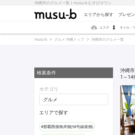
沖縄市のグルメ一覧 | musu-b むすびタウン
エリアから探す
プレゼン
エステ
ネイル・
musu-b
グルメ 沖縄トップ
沖縄市のグルメ一覧
沖縄市
検索条件
1～1
カテゴリ
エリアで探す
#那覇西側海岸側(58号線港側)