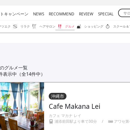
トキャンペーン
NEWS
RECOMMEND
REVIEW
SPECIAL
マツエク
リラク
ヘアサロン
グルメ
ショッピング
スクール＆
のグルメ一覧
4件表示中（全14件中）
沖縄市
Cafe Makana Lei
カフェ マカナ レイ
浦添前田駅より車で30分
/
アワセ第