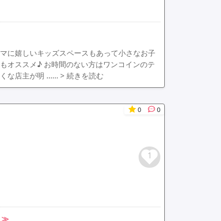
内にはママに嬉しいキッズスペースもあって小さなお子
もオススメ♪ お時間のない方はワンコインのテ
くな店主が明 ……
> 続きを読む
0
0
1
ト≫