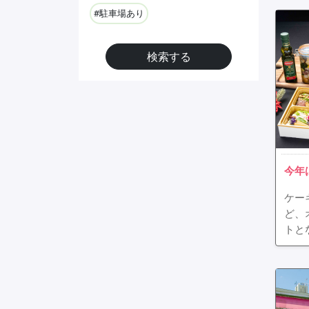
#駐車場あり
検索する
今年
ケー
ど、
トと