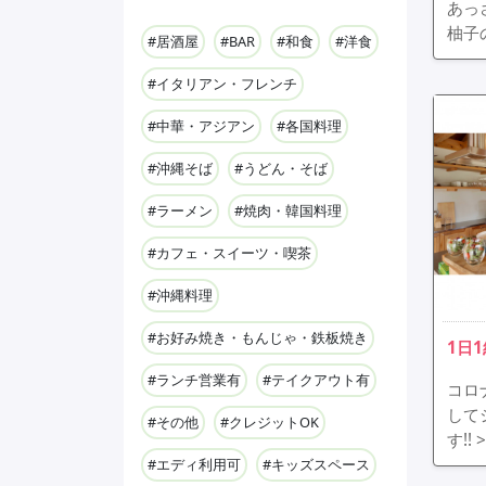
あっ
柚子
#居酒屋
#BAR
#和食
#洋食
#イタリアン・フレンチ
#中華・アジアン
#各国料理
#沖縄そば
#うどん・そば
#ラーメン
#焼肉・韓国料理
#カフェ・スイーツ・喫茶
#沖縄料理
#お好み焼き・もんじゃ・鉄板焼き
1日
#ランチ営業有
#テイクアウト有
コロ
して
#その他
#クレジットOK
す!!
#エディ利用可
#キッズスペース