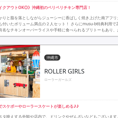
イクアウトOK◎》沖縄初のペリペリチキン専門店！
かりと脂を落としながらジューシーに香ばしく焼き上げた南アフリ
も付いたボリューム満点の２人セット！ さらにmusu-b特典利用で2
有名なチキンオーバーライスや手軽に食べられるブリトーもあり、
沖縄市
ROLLER GIRLS
ローラーガールズ
でスケボーやローラースケートが楽しめる♪♪
スタ映えする外観や店内で、ドリンクやぜんざいなどもございます