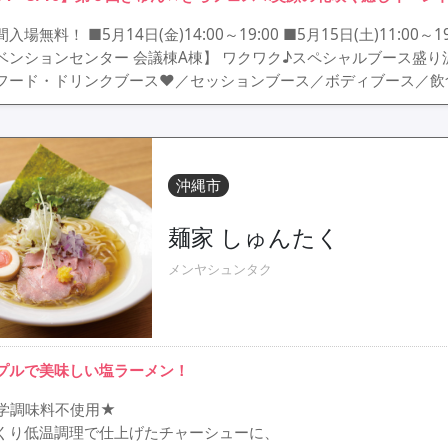
入場無料！ ■5月14日(金)14:00～19:00 ■5月15日(土)11:00～19
ベンションセンター 会議棟A棟】 ワクワク♪スペシャルブース盛り
フード・ドリンクブース♥／セッションブース／ボディブース／飲
沖縄市
麺家 しゅんたく
メンヤシュンタク
プルで美味しい塩ラーメン！
学調味料不使用★
くり低温調理で仕上げたチャーシューに、