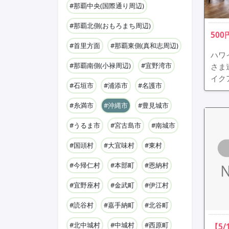
#那覇中央(国際通り周辺)
#那覇北側(おもろまち周辺)
50
#首里方面
#那覇東側(真和志周辺)
ハワ
#那覇南側(小禄周辺)
#宜野湾市
さま
イク
#石垣市
#浦添市
#名護市
#糸満市
#沖縄市
#豊見城市
#うるま市
#宮古島市
#南城市
#国頭村
#大宜味村
#東村
#今帰仁村
#本部町
#恩納村
#宜野座村
#金武町
#伊江村
#読谷村
#嘉手納町
#北谷町
#北中城村
#中城村
#西原町
【5