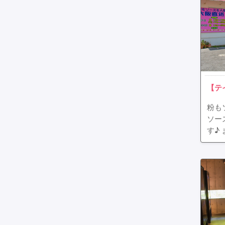
【テ
粉も
ソー
す♪