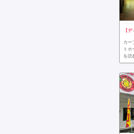
【デ
カー
トホ
を読