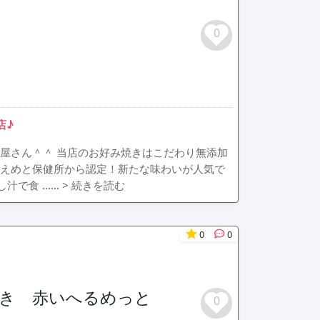
0
店♪
屋さん＾＾ 当店のお好み焼きはこだわり無添加
控えめと保健所から認定！新たな味わいが人気で
し汁で食 ……
> 続きを読む
0
0
焼き 赤いへるめっと
0