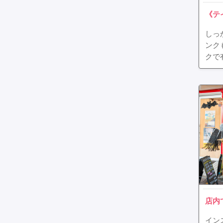
《テ
しっ
ンク
クで
店内
イン