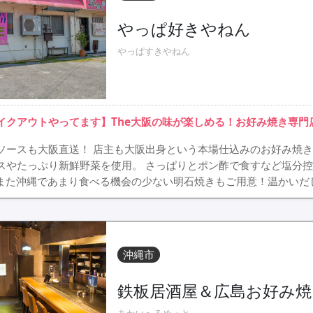
やっぱ好きやねん
やっぱすきやねん
イクアウトやってます】The大阪の味が楽しめる！お好み焼き専門
ソースも大阪直送！ 店主も大阪出身という本場仕込みのお好み焼き
スやたっぷり新鮮野菜を使用。 さっぱりとポン酢で食すなど塩分
 また沖縄であまり食べる機会の少ない明石焼きもご用意！温かいだ
沖縄市
鉄板居酒屋＆広島お好み
あかいへるめっと