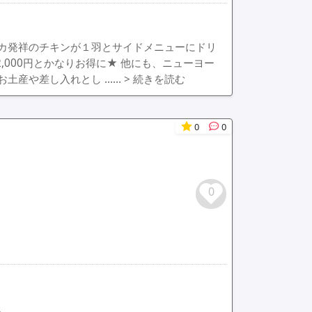
カ発祥のチキンが１羽とサイドメニューにドリ
,000円とかなりお得に★ 他にも、ニューヨー
お土産や差し入れとし ……
> 続きを読む
0
0
0
。