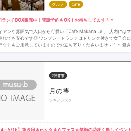
グルメ
Cafe
0円ランチBOX販売中！電話予約もOK！お待ちしてます＾＾
イアンな雰囲気で入口から可愛い「Cafe Makana Lei」 店
連れでも安心です◎ ワンプレートランチはドリンク付きで女子会に
アウトもご用意していますのでお立ち寄りくださいませ～＾＾ 気さ
沖縄市
月の雫
ツキノシズク
/14～5/16】第６回きゅん☆きらフェス≪笑顔の花咲く癒しイベン